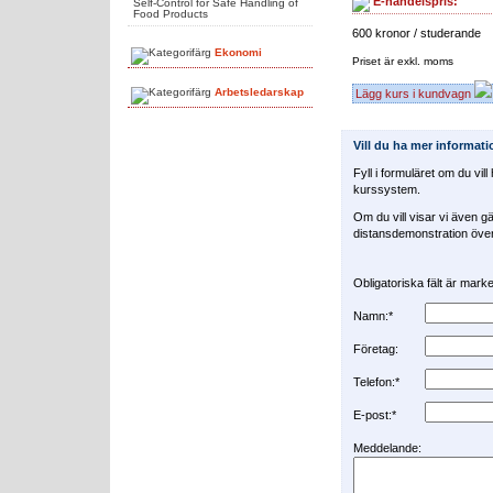
E-handelspris:
Self-Control for Safe Handling of
Food Products
600 kronor / studerande
Ekonomi
Priset är exkl. moms
Arbetsledarskap
Lägg kurs i kundvagn
Vill du ha mer informat
Fyll i formuläret om du vil
kurssystem.
Om du vill visar vi även gä
distansdemonstration över 
Obligatoriska fält är mar
Namn:*
Företag:
Telefon:*
E-post:*
Meddelande: