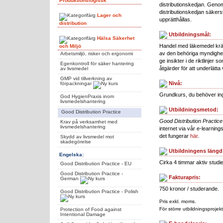
Produktionslogistik
distributionskedjan. Genom 
distributionskedjan säkers
Lager och
upprätthållas.
distribution
Utbildningsmål:
Hälsa Säkerhet
Handel med läkemedel kräv
och Miljö
av den behöriga myndighete
Arbetsmiljö, risker och ergonomi
ge insikter i de riktlinjer
Egenkontroll för säker hantering
åtgärder för att underlätta
av livsmedel
GMP vid tillverkning av
Nivå:
förpackningar
Grundkurs, du behöver in
God HygienPraxis inom
livsmedelshantering
Utbildningsmetod:
Good Distribution Practice
Good Distribution Practic
Krav på verksamhet med
livsmedelshantering
internet via vår e-learnin
det fungerar
här
.
Skydd av livsmedel mot
skadegörelse
Utbildningens längd
Engelska:
Cirka 4 timmar aktiv studie
Good Distribution Practice - EU
Good Distribution Practice -
Fakturapris:
German
750 kronor / studerande.
Good Distribution Practice - Polish
Pris exkl. moms.
För större utbildningsprojekt
Protection of Food against
Intentional Damage