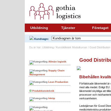
Utbildning
Tjänster
Företaget
Kundvagn:
Du är här: Utbildning / Kursbibliotek Modulkurser / Good Distribution
Ämnesområden
Good Distribu
Allmän logistik
Supply Chain
Management
Bibehållen kvali
Lean Production
Förfalskade läkemedel är
med alla medel. Enligt EU: 
Produktionsteknik
läkemedel skyldiga att till
processer och riskhantering 
Inköp
verksamheten.
Ledstjärnan för Good Distri
medicintekniska produkter