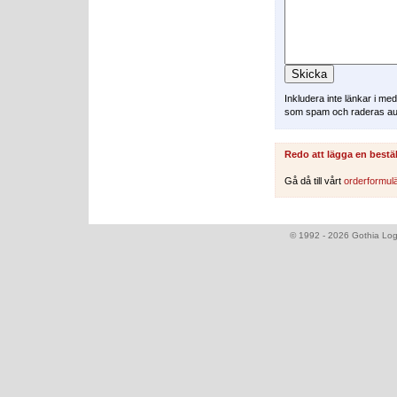
Inkludera inte länkar i m
som spam och raderas au
Redo att lägga en bestä
Gå då till vårt
orderformul
© 1992 - 2026 Gothia Logi