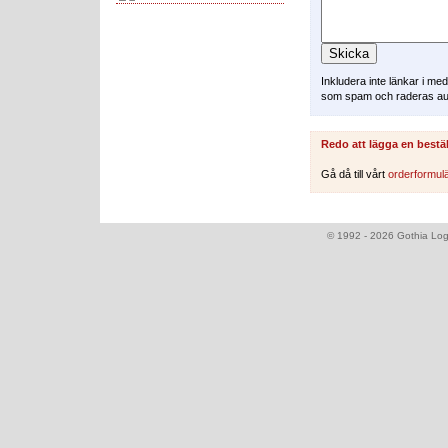
Inkludera inte länkar i m
som spam och raderas au
Redo att lägga en bestä
Gå då till vårt
orderformul
© 1992 - 2026 Gothia Logi