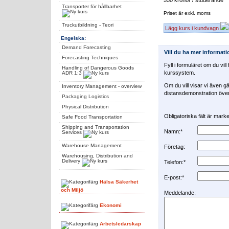
Transporter för hållbarhet
Priset är exkl. moms
Truckutbildning - Teori
Lägg kurs i kundvagn
Engelska:
Demand Forecasting
Vill du ha mer informat
Forecasting Techniques
Fyll i formuläret om du vil
Handling of Dangerous Goods
kurssystem.
ADR 1:3
Om du vill visar vi även gä
Inventory Management - overview
distansdemonstration över 
Packaging Logistics
Physical Distribution
Obligatoriska fält är mar
Safe Food Transportation
Shipping and Transportation
Namn:*
Services
Warehouse Management
Företag:
Warehousing, Distribution and
Delivery
Telefon:*
E-post:*
Hälsa Säkerhet
och Miljö
Meddelande:
Ekonomi
Arbetsledarskap