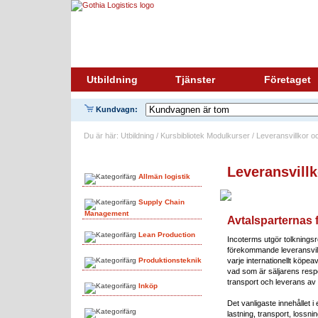
Utbildning
Tjänster
Företaget
Kundvagn:
Du är här: Utbildning / Kursbibliotek Modulkurser / Leveransvillkor 
Ämnesområden
Leveransvill
Allmän logistik
Supply Chain
Management
Avtalsparternas 
Lean Production
Incoterms utgör tolkningsr
förekommande leveransvill
Produktionsteknik
varje internationellt köpeav
vad som är säljarens res
transport och leverans av
Inköp
Det vanligaste innehållet 
lastning, transport, lossni