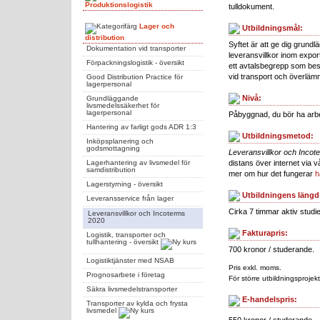
Produktionslogistik
tulldokument.
Lager och
Utbildningsmål:
distribution
Syftet är att ge dig grun
Dokumentation vid transporter
leveransvillkor inom expor
Förpackningslogistik - översikt
ett avtalsbegrepp som bes
vid transport och överläm
Good Distribution Practice för
lagerpersonal
Nivå:
Grundläggande
livsmedelssäkerhet för
lagerpersonal
Påbyggnad, du bör ha arbe
Hantering av farligt gods ADR 1:3
Utbildningsmetod:
Inköpsplanering och
godsmottagning
Leveransvillkor och Incot
Lagerhantering av livsmedel för
distans över internet via v
samdistribution
mer om hur det fungerar
h
Lagerstyrning - översikt
Utbildningens längd
Leveransservice från lager
Cirka 7 timmar aktiv studie
Leveransvillkor och Incoterms
2020
Fakturapris:
Logistik, transporter och
tullhantering - översikt
700 kronor / studerande.
Logistiktjänster med NSAB
Pris exkl. moms.
Prognosarbete i företag
För större utbildningsprojekt
Säkra livsmedelstransporter
E-handelspris:
Transporter av kylda och frysta
livsmedel
550 kronor / studerande