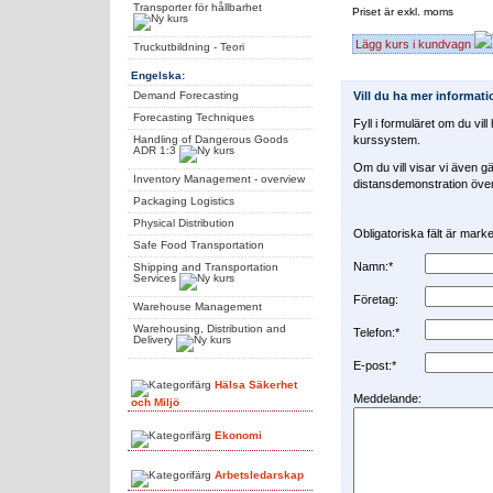
Transporter för hållbarhet
Priset är exkl. moms
Lägg kurs i kundvagn
Truckutbildning - Teori
Engelska:
Vill du ha mer informat
Demand Forecasting
Forecasting Techniques
Fyll i formuläret om du vil
kurssystem.
Handling of Dangerous Goods
ADR 1:3
Om du vill visar vi även gä
Inventory Management - overview
distansdemonstration över 
Packaging Logistics
Physical Distribution
Obligatoriska fält är mar
Safe Food Transportation
Namn:*
Shipping and Transportation
Services
Företag:
Warehouse Management
Warehousing, Distribution and
Telefon:*
Delivery
E-post:*
Hälsa Säkerhet
Meddelande:
och Miljö
Ekonomi
Arbetsledarskap