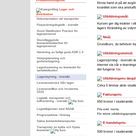
Produktionslogistik
första hand ut på att avgör
kvantitet som ska anskaff
Lager och
distribution
Utbildningsmål:
Dokumentation vid transporter
Kursen ger dig insikter i o
Förpackningslogistik - översikt
lagers förändring av voly
Good Distribution Practice för
lagerpersonal
Nivå:
Grundläggande
livsmedelssäkerhet för
Grundkurs, du behöver in
lagerpersonal
Hantering av farligt gods ADR 1:3
Utbildningsmetod:
Inköpsplanering och
Lagerstyrning - översikt
är
godsmottagning
internet via vår e-learnin
Lagerhantering av livsmedel för
det fungerar
här
.
samdistribution
Lagerstyrning - översikt
Utbildningens längd
Leveransservice från lager
Cirka 5 timmar aktiv studie
Leveransvillkor och Incoterms
2020
Fakturapris:
Logistik, transporter och
tullhantering - översikt
650 kronor / studerande.
Logistiktjänster med NSAB
Pris exkl. moms.
För större utbildningsprojekt
Prognosarbete i företag
Säkra livsmedelstransporter
E-handelspris:
Transporter av kylda och frysta
livsmedel
500 kronor / studerande