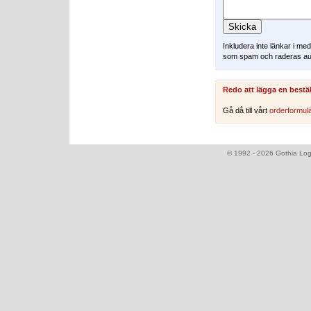
Inkludera inte länkar i m
som spam och raderas au
Redo att lägga en bestä
Gå då till vårt
orderformul
© 1992 - 2026 Gothia Logi