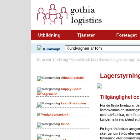
Utbildning
Tjänster
Företaget
Kundvagn:
Du är här: Utbildning / Kursbibliotek Modulkurser / Lagerstyrning - ö
Ämnesområden
Lagerstyrning
Allmän logistik
Supply Chain
Management
Tillgänglighet oc
Lean Production
För de flesta företag är de
åstadkomma en störningsfr
Produktionsteknik
och halvfabrikat, och för at
kunderna krävs ibland ett 
Inköp
Ett lager förändras antigen
sker genom inköp eller ge
försäljning eller användni