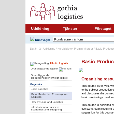
Utbildning
Tjänster
Företaget
Kundvagn:
Du är här: Utbildning / Kursbibliotek Premiumkurser / Basic Produc
Ämnesområden
Basic Produc
Allmän logistik
Grundläggande logistik
Grundläggande
produktionsekonomi och logistik
Organizing reso
Engelska:
This course gives you, who
Basic Logistics
to the subject production
and discusses the connec
Basic Production Economy and
Logistics
basic terminology used in d
Flow by Lean and Logistics
This course is designed esp
Introduction to Business
five parts, each requiring 
Economics and Budgeting
suggestion for this course 