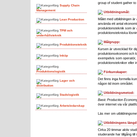
group of student gather to
Supply Chain
Management
Utbildningsmål:
Målet med utbildningen är a
Lean Production
använda ett antal ekonom
produktionsteknik som är 
TPM och
produktionstekniska lösnin
underhållsteknik
Målgrupp:
Produktionsteknik
Kursen är utvecklad för d
produktionsekonomi och lo
Inköp
exempelvis som operatör, e
produktionstekniker eller i
Produktionslogistik
Förkunskaper:
Det finns inga formella ku
Lager och
någon tid inom området.
distribution
Utbildningsmetod:
Stadslogistik
Basic Production Economy
över internet via vår platt
Arbetsledarskap
Läs mer om utbildningsm
Utbildningens längd
Cirka 20 timmar aktiv stud
studerande har tillgång till