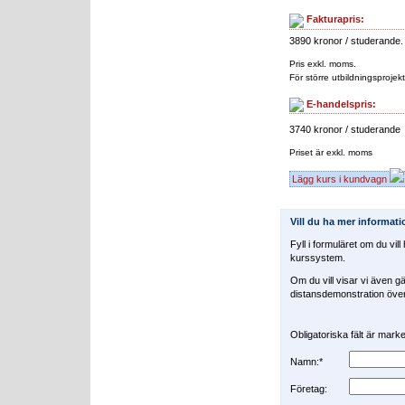
Fakturapris:
3890 kronor / studerande.
Pris exkl. moms.
För större utbildningsprojekt
E-handelspris:
3740 kronor / studerande
Priset är exkl. moms
Lägg kurs i kundvagn
Vill du ha mer informat
Fyll i formuläret om du vil
kurssystem.
Om du vill visar vi även gä
distansdemonstration över 
Obligatoriska fält är mar
Namn:*
Företag: