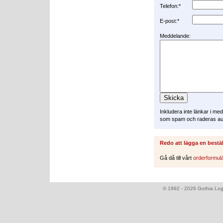
Telefon:*
E-post:*
Meddelande:
Inkludera inte länkar i m
som spam och raderas au
Redo att lägga en bestä
Gå då till vårt
orderformul
© 1992 - 2026 Gothia Logi