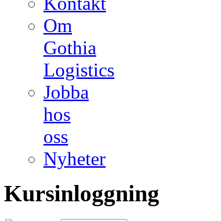
Kontakt
Om
Gothia
Logistics
Jobba
hos
oss
Nyheter
Kursinloggning