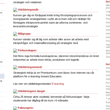
Del
strategier och relationer.
Mål
pro
Utbildningsmål:
Log
em
Säl
Kursen ger dig en fördjupad insikt kring försörjningsprocessen och
Pla
övergripande strategiarbete i syfte att ta fram mål och riktlinjer för
Ink
företagets inköpsverksamhet samt att utforma sortiments- och
Ink
leverantörsstrategier.
Ink
Ink
Målgrupp:
Ink
Kursen vänder sig till dig som arbetar eller avser att arbeta med
För
inköpsfrågor och materialförsörjning på strategisk nivå.
Ink
mål
Förkunskaper:
Beh
ink
Det finns inga formella kunskapskrav, däremot rekommenderas en bred
Omv
erfarenhet av arbete inom inköp, produktion och logistik.
Del
Utbildningsmetod:
Ink
Str
Strategiskt inköp
är en Premiumkurs som läses över internet via vår
Ink
plattform för e-learning Instant Education.
Vad
ing
Kon
Läs mer om utbildningsmetoden
E-learning
För
mat
Utbildningens längd:
Mat
ink
Cirka 25 timmar aktiv studietid, beroende på förkunskaper. Varje
7-s
studerande har tillgång till sin kurs i 6 månader.
Kat
Han
Fakturapris:
ino