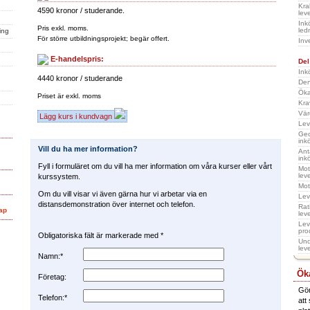
Kra
4590 kronor / studerande.
lev
Ink
Pris exkl. moms.
led
ing
För större utbildningsprojekt; begär offert.
Inv
E-handelspris:
Del
Ink
4440 kronor / studerande
Den
Öka
Priset är exkl. moms
Kra
Vär
Lägg kurs i kundvagn
Lev
Geo
ink
Vill du ha mer information?
Ant
ink
Fyll i formuläret om du vill ha mer information om våra kurser eller vårt
Mot
lev
kurssystem.
Mot
Om du vill visar vi även gärna hur vi arbetar via en
Lev
distansdemonstration över internet och telefon.
Rat
ap
lev
Lev
pro
Obligatoriska fält är markerade med *
Und
lev
Namn:*
Öka
Företag:
Gör
Telefon:*
att