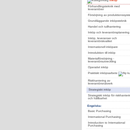
Inköp
Förhandlingsteknik med
leverantörer
Försörjning av produktionssyst
Grundläggande inköpsteknik
Handel och tullhantering
Inköp och leverantörsplanering
Inköp, leveranser och
leverantörskvalitet
Internationell inköpare
Introduktion till inköp
Materialförsörjning -
leverantörsutveckling
Operativt inköp
Praktiskt inköpsarbete
Riskhantering av
leverantörsnätverk
Strategiskt inköp
Strategiskt inköp för riskhanter
och hållbarhet
Engelska:
Basic Purchasing
International Purchasing
Introduction to International
Purchasing