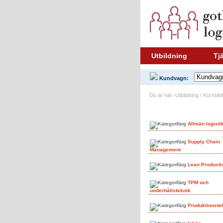
Utbildning
Tj
Kundvagn:
Du är här: Utbildning / Kursbib
Ämnesområden
Allmän logisti
Supply Chain
Management
Lean Producti
TPM och
underhållsteknik
Produktionste