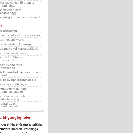
ljics matris och företagets
erantörsbas
öpsrevision som
ningsverktyg
esteringar handlar om strategi
 3
öpsplanering
 industriella inköpsprocessen
d inköpsfrekvens
vspecifikation för inköp
deanalys vid kravspecifikation
erantörsmarknaden
grafisk närhet och
öpsstrategi
alet leverantörer i
öpsstrategin
iv för användning av en viss
erantör
iv till leverantörssamarbete
erantörsstyrda lager
ionalisering genom
erantörsrelationer
erantörssamarbete för
duktutveckling
erhåll av en
erantörsrelation
 tillgängligheten
 det enklare för era anställda
 studera med en utbildnings-