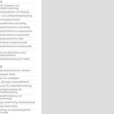
 1
 för material- och
duktionsstyrning
istiksystemet i ett företag
j- och verksamhetsplanering
neringsprocessen
öpsfilosofins utveckling
öpsfunktionens utveckling
öpsfunktionens organisation
öpsfunktionens betydelse
öpsfunktionens roller
ändrade inköpsmönster
öpsfunktionens traditionella
ov av förändring inom
öpsfunktionen
ärldsbevakning för inköp
 2
öpsverksamhetens struktur
ategiskt inköp
öp och strategier
 påverkar materialflödet?
cept för materialförsörjning
ändrad kravbild på
erialförsörjning
erialförsörjning och
öpsstrategi
teg modell kring inköpsstrategi
egoristyrt inköp
tering av produktsegment
m inköp