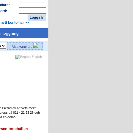
dare:
ord:
 nytt konto här >>
inloggning
Visa varukorg
English
ka en demo
resserad av att veta mer?
g oss på 011 - 21 93 28 och
a en demo.
sen innehåller: