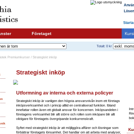
Använ
Lösen
Starta
änster
Företaget
Kurs
Totalt: 0 kr
liotek Premiumkurser / Strategiskt inköp
Strategiskt inköp
k
Utformning av interna och externa policyer
on
Strategiskt inköp är vanligen den högsta ansvarsnivån inom ett företags
Bo
inköpsverksamhet och i princip alltid en centraliserad funktion. Ibland
Int
innefattar rollen även ett globalt ansvar för koncernen. Inköpsandelen i
Rin
företagens verksamhet blir allt större och rollen som inköpare blir allt
bok
viktigare för företagets övergripande konkurrenskraft.
knik
Syftet med strategiskt inköp är att möjliggöra affärer och lösningar som
Kur
förbättrar företagets lönsamhet. Det handlar om att arbeta med analyser,