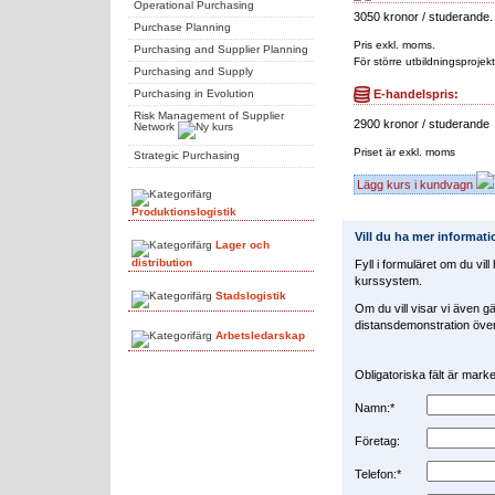
Operational Purchasing
3050 kronor / studerande.
Purchase Planning
Pris exkl. moms.
Purchasing and Supplier Planning
För större utbildningsprojekt
Purchasing and Supply
E-handelspris:
Purchasing in Evolution
Risk Management of Supplier
2900 kronor / studerande
Network
Priset är exkl. moms
Strategic Purchasing
Lägg kurs i kundvagn
Produktionslogistik
Vill du ha mer informat
Lager och
distribution
Fyll i formuläret om du vil
kurssystem.
Stadslogistik
Om du vill visar vi även gä
distansdemonstration över 
Arbetsledarskap
Obligatoriska fält är mar
Namn:*
Företag:
Telefon:*