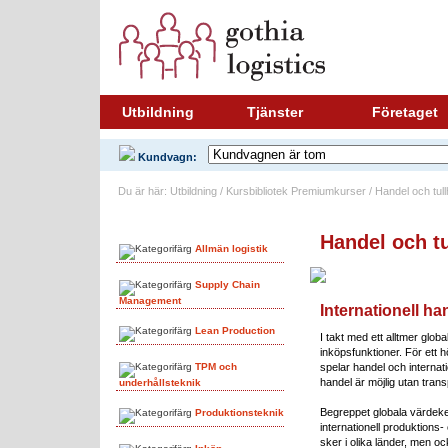
Utbildning
Tjänster
Företaget
Kundvagn:
Du är här: Utbildning / Kursbibliotek Premiumkurser / Handel och tull
Ämnesområden
Handel och tu
Allmän logistik
Supply Chain
Management
Internationell ha
Lean Production
I takt med ett alltmer glob
inköpsfunktioner. För ett 
TPM och
spelar handel och internatio
handel är möjlig utan trans
underhållsteknik
Begreppet globala värdeked
Produktionsteknik
internationell produktions
sker i olika länder, men 