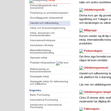
Inköp
tullar och andra restriktion
Förhandlingsteknik med
leverantörer
Utbildningsmål:
Försörjning av produktionssystem
Denna kurs ger dig grunde
Grundläggande inköpsteknik
lagstiftning och Tullagen s
och beräkningen av tullvär
Handel och tullhantering
Inköp och leverantörsplanering
Målgrupp:
Inköp, leveranser och
leverantörskvalitet
Kursen vänder sig till dig 
inköp, internationella trans
Internationell inköpare
produktion.
Introduktion till inköp
Materialförsörjning -
Förkunskaper:
leverantörsutveckling
Det finns inga formella ku
Operativt inköp
någon tid inom området.
Praktiskt inköpsarbete
Utbildningsmetod:
Riskhantering av
leverantörsnätverk
Handel och tullhantering
är
Strategiskt inköp
vår plattform för e-learnin
Strategiskt inköp för riskhantering
och hållbarhet
Läs mer om utbildningsm
Engelska:
Utbildningens längd
Basic Purchasing
Cirka 15 timmar aktiv stud
International Purchasing
studerande har tillgång till
Introduction to International
Purchasing
Fakturapris: