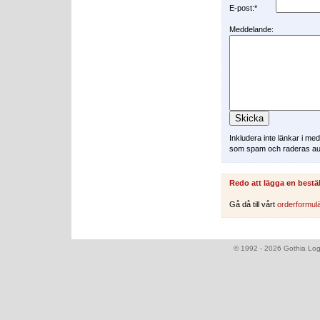
E-post:*
Meddelande:
Inkludera inte länkar i m
som spam och raderas au
Redo att lägga en bestä
Gå då till vårt
orderformul
© 1992 - 2026 Gothia Logi