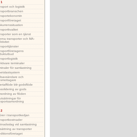
 1
nsport och logistik
nsportbranschen
nsportekonomin
nsportföretaget
kurrenssituation
nsportkvalitet
nsporter som en tjänst
erna transporter och MA-
ktivitet
nsporttjänster
nsportföretagens
duktutbud
nsportlogistik
ektivare terminaler
minaler för samlastning
etslastsystem
savsändare och
smottagare
erialflöde blir godsflöde
solidering av gods
ordning av flöden
utsättningar för
nsportsamordning
 2
örer i transportkedjan
nsportkostnader
tnadsslag vid samlastning
ssättning av transporter
ditionsföretaget