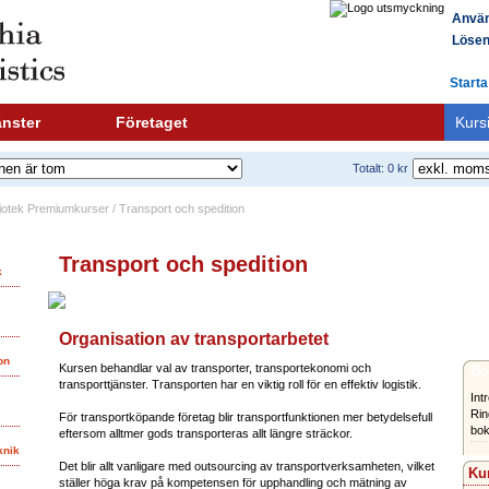
Använ
Lösen
Starta
änster
Företaget
Kurs
Totalt: 0 kr
bliotek Premiumkurser / Transport och spedition
Transport och spedition
k
Organisation av transportarbetet
on
Kursen behandlar val av transporter, transportekonomi och
Bo
transporttjänster. Transporten har en viktig roll för en effektiv logistik.
Int
Rin
För transportköpande företag blir transportfunktionen mer betydelsefull
bok
eftersom alltmer gods transporteras allt längre sträckor.
knik
Det blir allt vanligare med outsourcing av transportverksamheten, vilket
Kur
ställer höga krav på kompetensen för upphandling och mätning av