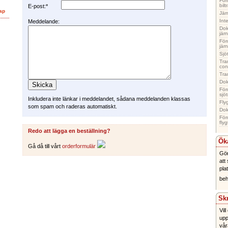
För
bil
E-post:*
ap
Jär
Int
Meddelande:
Dok
jär
För
jär
Sjö
Tra
con
Tra
Dok
För
sjö
Inkludera inte länkar i meddelandet, sådana meddelanden klassas
Fly
som spam och raderas automatiskt.
Dok
För
fly
Redo att lägga en beställning?
Öka
Gå då till vårt
orderformulär
Gör
att
pla
be
Sk
Vil
upp
vår