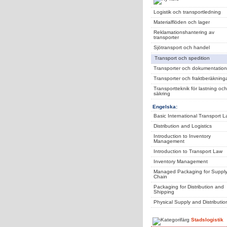
Logistik och transportledning
Materialflöden och lager
Reklamationshantering av
transporter
Sjötransport och handel
Transport och spedition
Transporter och dokumentation
Transporter och fraktberäkning
Transportteknik för lastning och
säkring
Engelska:
Basic International Transport 
Distribution and Logistics
Introduction to Inventory
Management
Introduction to Transport Law
Inventory Management
Managed Packaging for Suppl
Chain
Packaging for Distribution and
Shipping
Physical Supply and Distributio
Stadslogistik