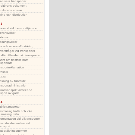
anisera transporter
ditörens dokument
ditörens ansvar
ring och distribution
 3
eavtal vid transporttjänster
eransvillkor
oterms
alningsvillkor
u- och ansvarsförsäkring
varsfrågor vid transporter
tsförhållanden vid transporter
mänt om tidsfrist inom
nsporträtt
nsportreklamation
lteknik
ltaxan
äkning av tullvärde
nsportadministration
ormationsplikt avseende
nsport av gods
 4
tbilstransporter
esmässig trafik och icke
esmässig trafik
umentation vid biltransporter
varsbestämmelser vid
ransport
ktberäkningsnormer