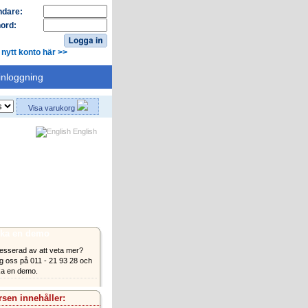
dare:
ord:
 nytt konto här >>
inloggning
Visa varukorg
English
ka en demo
resserad av att veta mer?
g oss på 011 - 21 93 28 och
a en demo.
sen innehåller: