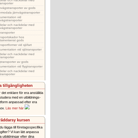
delar och nackdelar med
transporter
nvägstransporter av gods
ermodala järnvägstransporter
umentation vid
nvägstransporter
delar och nackdelar med
nvägstransporter
transporter
nsportskador hos
taineriserat gods
nsportformer vid sjöfart
umentation vid sjötransporter
delar och nackdelar med
transporter
gtransporter av gods
umentation vid flygtransporter
delar och nackdelar med
gtransporter
 tillgängligheten
 det enklare för era anställda
 studera med en utbildnings-
ttform anpassad efter era
hov.
Läs mer här
räddarsy kursen
l du lägga till företagsspecifika
gifter? Vi kan lätt anpassa
a utbildningar efter dina