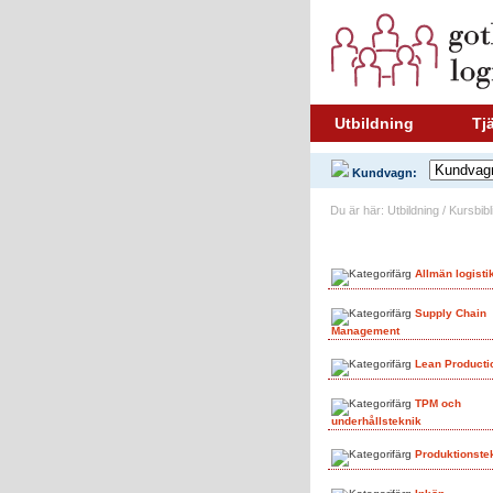
Utbildning
Tj
Kundvagn:
Du är här: Utbildning / Kursbi
Ämnesområden
Allmän logisti
Supply Chain
Management
Lean Producti
TPM och
underhållsteknik
Produktionste