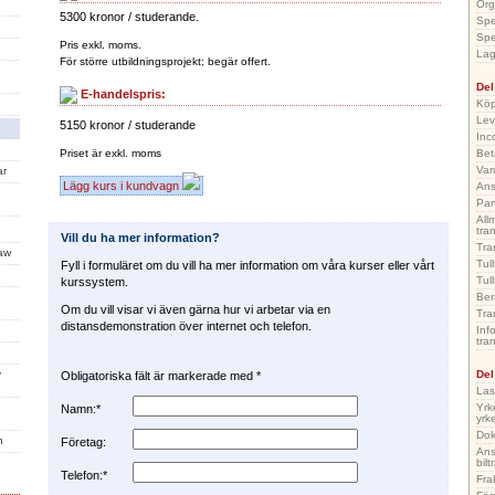
Org
5300 kronor / studerande.
Spe
Spe
Pris exkl. moms.
Lag
För större utbildningsprojekt; begär offert.
Del
E-handelspris:
Köp
Lev
5150 kronor / studerande
Inc
Priset är exkl. moms
Bet
Var
ar
Lägg kurs i kundvagn
Ans
Par
All
tra
Vill du ha mer information?
Tra
Law
Tul
Fyll i formuläret om du vill ha mer information om våra kurser eller vårt
Tul
kurssystem.
Ber
Om du vill visar vi även gärna hur vi arbetar via en
Tra
distansdemonstration över internet och telefon.
Inf
tra
y
Del
Obligatoriska fält är markerade med *
Las
Yrk
Namn:*
yrk
Dok
n
Företag:
Ans
bilt
Telefon:*
Fra