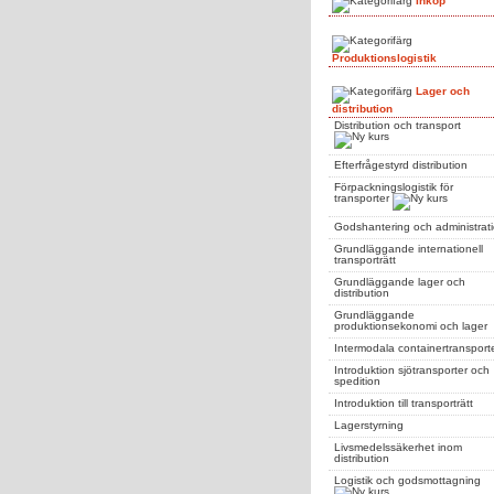
Inköp
Produktionslogistik
Lager och
distribution
Distribution och transport
Efterfrågestyrd distribution
Förpackningslogistik för
transporter
Godshantering och administrat
Grundläggande internationell
transporträtt
Grundläggande lager och
distribution
Grundläggande
produktionsekonomi och lager
Intermodala containertransport
Introduktion sjötransporter och
spedition
Introduktion till transporträtt
Lagerstyrning
Livsmedelssäkerhet inom
distribution
Logistik och godsmottagning