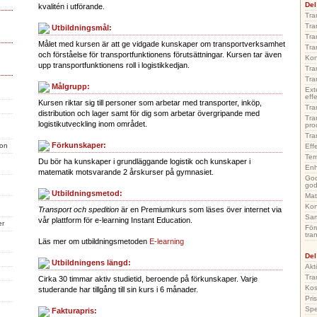
Del
kvalitén i utförande.
Tra
Tra
Utbildningsmål:
Tra
Målet med kursen är att ge vidgade kunskaper om transportverksamhet
Tra
och förståelse för transportfunktionens förutsättningar. Kursen tar även
Kon
upp transportfunktionens roll i logistikkedjan.
Tra
Tra
Målgrupp:
Ext
effe
Kursen riktar sig till personer som arbetar med transporter, inköp,
Tra
distribution och lager samt för dig som arbetar övergripande med
Tra
logistikutveckling inom området.
pro
Tra
Förkunskaper:
ion
Eff
Ter
Du bör ha kunskaper i grundläggande logistik och kunskaper i
Enh
matematik motsvarande 2 årskurser på gymnasiet.
God
god
Utbildningsmetod:
Mat
Kon
Transport och spedition
är en Premiumkurs som läses över internet via
Sam
vår plattform för e-learning Instant Education.
er
För
tra
Läs mer om utbildningsmetoden
E-learning
Del
Utbildningens längd:
Akt
Tra
Cirka 30 timmar aktiv studietid, beroende på förkunskaper. Varje
Kos
studerande har tillgång till sin kurs i 6 månader.
Pri
Spe
Fakturapris: