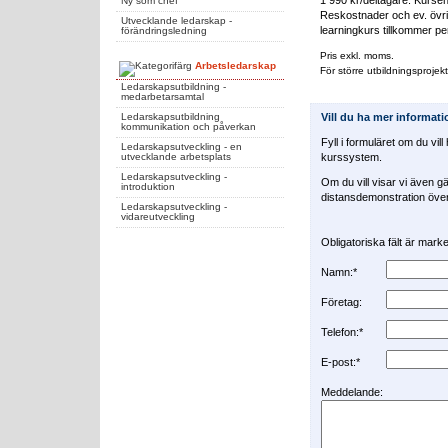
Ny som chef
Reskostnader och ev. övrig
Utvecklande ledarskap -
learningkurs tillkommer pe
förändringsledning
Pris exkl. moms.
Arbetsledarskap
För större utbildningsprojekt
Ledarskapsutbildning -
medarbetarsamtal
Vill du ha mer informat
Ledarskapsutbildning
kommunikation och påverkan
Fyll i formuläret om du vil
Ledarskapsutveckling - en
kurssystem.
utvecklande arbetsplats
Ledarskapsutveckling -
Om du vill visar vi även gä
introduktion
distansdemonstration över 
Ledarskapsutveckling -
vidareutveckling
Obligatoriska fält är mar
Namn:*
Företag:
Telefon:*
E-post:*
Meddelande: