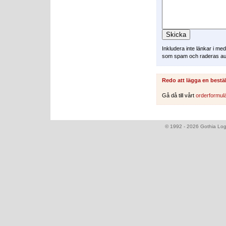
Inkludera inte länkar i m
som spam och raderas au
Redo att lägga en bestä
Gå då till vårt
orderformul
© 1992 - 2026 Gothia Logi