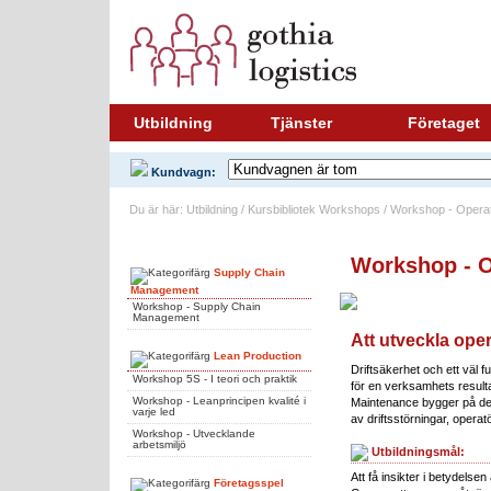
Utbildning
Tjänster
Företaget
Kundvagn:
Du är här: Utbildning / Kursbibliotek Workshops / Workshop - Opera
Workshops
Workshop - O
Supply Chain
Management
Workshop - Supply Chain
Management
Att utveckla ope
Lean Production
Driftsäkerhet och ett väl 
Workshop 5S - I teori och praktik
för en verksamhets result
Workshop - Leanprincipen kvalité i
Maintenance bygger på de
varje led
av driftsstörningar, operat
Workshop - Utvecklande
arbetsmiljö
Utbildningsmål:
Att få insikter i betydelsen
Företagsspel