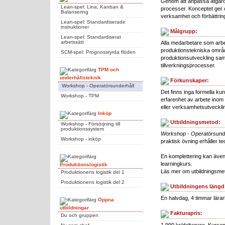
Genom att anpassa åtgärder
Lean-spel: Lina, Kanban &
processer. Konceptet ger o
Balansering
verksamhet och förbättrin
Lean-spel: Standardiserade
instruktioner
Målgrupp:
Lean-spel: Standardiserat
arbetssätt
Alla medarbetare som arbe
produktionstekniska områd
SCM-spel: Prognosstyrda flöden
produktionsutveckling samt
tillverkningsprocesser.
TPM och
underhållsteknik
Förkunskaper:
Workshop - Operatörsunderhåll
Det finns inga formella 
Workshop - TPM
erfarenhet av arbete inom 
eller verksamhetsutveckli
Inköp
Utbildningsmetod:
Workshop - Försörjning till
produktionssystem
Workshop - Operatörsunde
Workshop - inköp
praktisk övning erhåller te
En komplettering kan även
learningkurs.
Produktionslogistik
Läs mer om utbildningsm
Produktionens logistik del 1
Produktionens logistik del 2
Utbildningens längd
En halvdag, 4 timmar lärarl
Öppna
utbildningar
Fakturapris:
Du och gruppen
1 990 kr/deltagare. Kursen